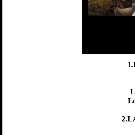
1
L
L
2.L