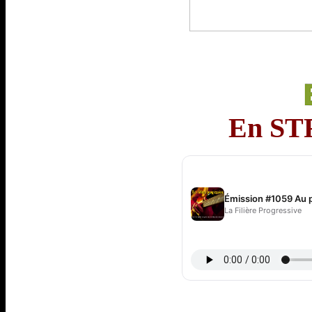
En
ST