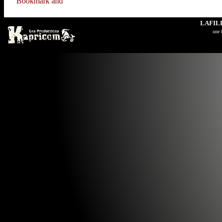
LAFIL
u
ne 