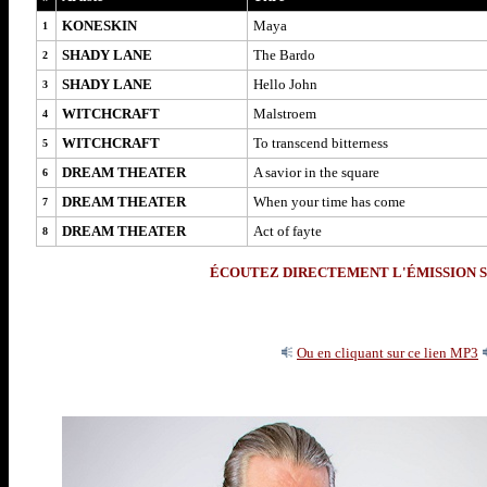
KONESKIN
Maya
1
SHADY LANE
The Bardo
2
SHADY LANE
Hello John
3
WITCHCRAFT
Malstroem
4
WITCHCRAFT
To transcend bitterness
5
DREAM THEATER
A savior in the square
6
DREAM THEATER
When your time has come
7
DREAM THEATER
Act of fayte
8
ÉCOUTEZ DIRECTEMENT L'ÉMISSION S
Ou en cliquant sur ce lien MP3