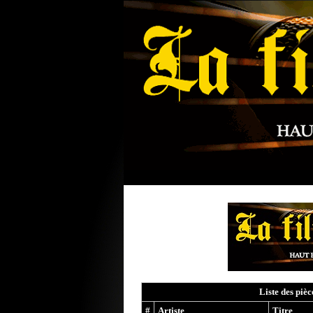
Liste des piè
#
Artiste
Titre