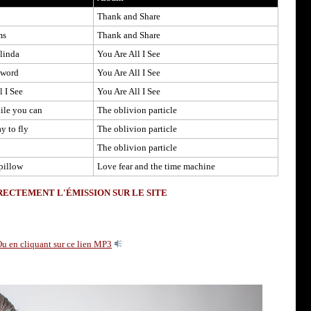
Thank and Share
ms
Thank and Share
linda
You Are All I See
Sword
You Are All I See
l I See
You Are All I See
ile you can
The oblivion particle
y to fly
The oblivion particle
The oblivion particle
pillow
Love fear and the time machine
ECTEMENT L'ÉMISSION SUR LE SITE
u en cliquant sur ce lien MP3