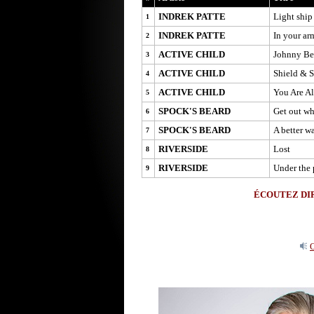
INDREK PATTE
Light ship
1
INDREK PATTE
In your ar
2
ACTIVE CHILD
Johnny Be
3
ACTIVE CHILD
Shield & 
4
ACTIVE CHILD
You Are Al
5
SPOCK'S BEARD
Get out wh
6
SPOCK'S BEARD
A better wa
7
RIVERSIDE
Lost
8
RIVERSIDE
Under the 
9
ÉCOUTEZ DIR
O