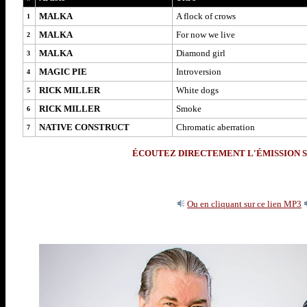
MALKA
A flock of crows
1
MALKA
For now we live
2
MALKA
Diamond girl
3
MAGIC PIE
Introversion
4
RICK MILLER
White dogs
5
RICK MILLER
Smoke
6
NATIVE CONSTRUCT
Chromatic aberration
7
ÉCOUTEZ DIRECTEMENT L'ÉMISSION S
Ou en cliquant sur ce lien MP3