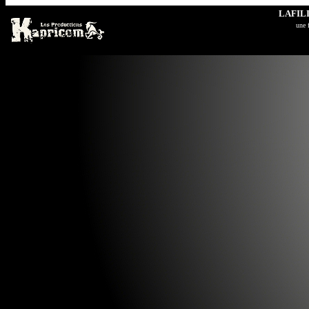
LAFIL
u
ne 