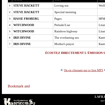
STEVE HACKETT
Loving sea
Wolf
1
STEVE HACKETT
Spectral morning
2
HASSE FROBERG
Pages
HF
3
WITCHWOOD
Prelude/Liar
Lita
4
WITCHWOOD
Rainbow highway
Lita
5
IRIS DIVINE
The everlasting sea
Karm
6
IRIS DIVINE
Mother's prayer
Karm
7
ÉCOUTEZ DIRECTEMENT L'ÉMISSION S
Ou en cliquant sur ce lien MP3
LAFIL
u
ne 