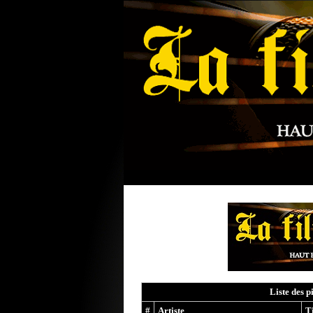
Liste des p
#
Artiste
T