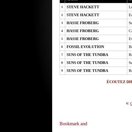
STEVE HACKETT
L
1
STEVE HACKETT
E
2
HASSE FROBERG
S
3
HASSE FROBERG
Ca
4
HASSE FROBERG
E
5
FOSSIL EVOLUTION
B
6
SUNS OF THE TUNDRA
Re
7
SUNS OF THE TUNDRA
S
8
SUNS OF THE TUNDRA
Re
9
ÉCOUTEZ DIR
O