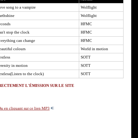
ove song to a vampire
Wolflight
arthshine
Wolflight
econds
HFMC
n't stop the clock
HFMC
verything can change
HFMC
eautiful colours
World in motion
stless
SOTT
erenity in motion
SOTT
stless(Listen to the clock)
SOTT
ECTEMENT L'ÉMISSION SUR LE SITE
u en cliquant sur ce lien MP3