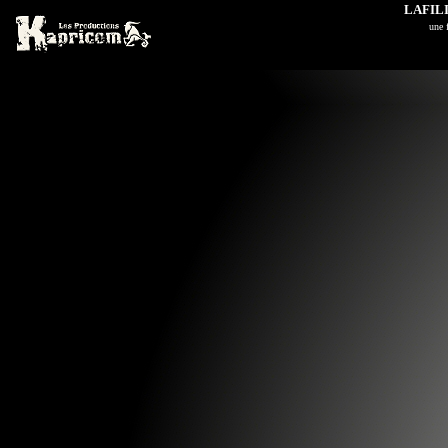
LAFIL
u
ne 