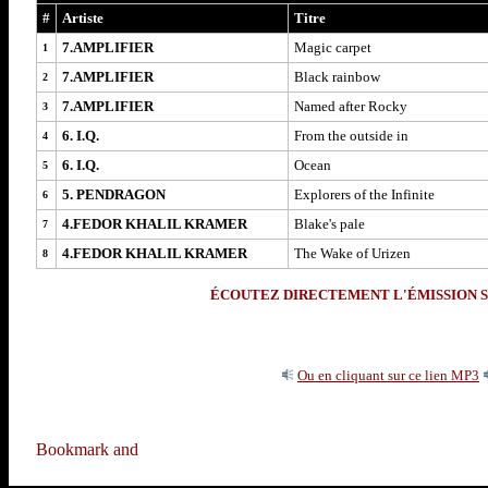
#
Artiste
Titre
7.AMPLIFIER
Magic carpet
1
7.AMPLIFIER
Black rainbow
2
7.AMPLIFIER
Named after Rocky
3
6. I.Q.
From the outside in
4
6. I.Q.
Ocean
5
5. PENDRAGON
Explorers of the Infinite
6
4.FEDOR KHALIL KRAMER
Blake's pale
7
4.FEDOR KHALIL KRAMER
The Wake of Urizen
8
ÉCOUTEZ DIRECTEMENT L'ÉMISSION S
Ou en cliquant sur ce lien MP3