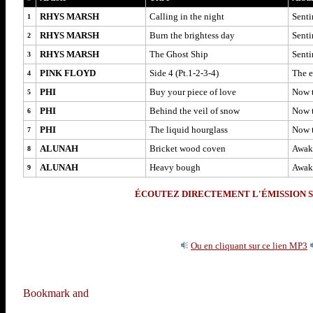
RHYS MARSH
Calling in the night
Sent
1
RHYS MARSH
Burn the brightess day
Sent
2
RHYS MARSH
The Ghost Ship
Sent
3
PINK FLOYD
Side 4 (Pt.1-2-3-4)
The e
4
PHI
Buy your piece of love
Now t
5
PHI
Behind the veil of snow
Now t
6
PHI
The liquid hourglass
Now t
7
ALUNAH
Bricket wood coven
Awake
8
ALUNAH
Heavy bough
Awake
9
ÉCOUTEZ DIRECTEMENT L'ÉMISSION S
Ou en cliquant sur ce lien MP3