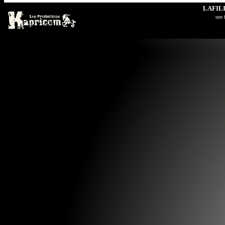
LAFIL
u
ne 