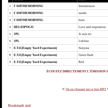
I'AMTHEMORNING
Intermission
1
I'AMTHEMORNING
inside
2
I'AMTHEMORNING
burn
3
HELIOPOLIS
Love and inspiration
4
JPL
Je suis roi
5
JPL
Lifeline
6
E.Y.E(Empty Yard Experiment)
Sunyata
7
E.Y.E(Empty Yard Experiment)
Green flash
8
E.Y.E(Empty Yard Experiment)
Red
9
ÉCOUTEZ DIRECTEMENT L'ÉMISSION S
Ou en cliquant sur ce lien MP3