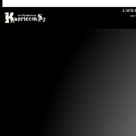
LAFIL
u
ne 