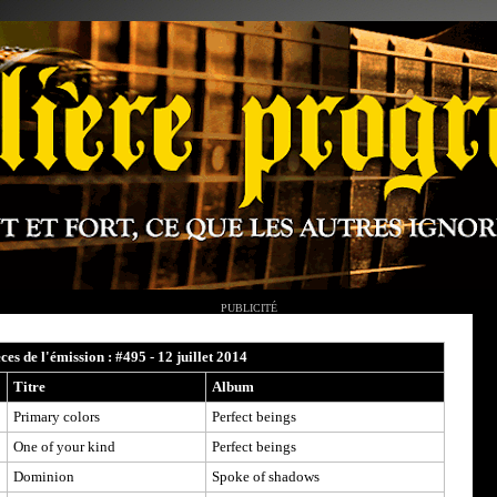
PUBLICITÉ
èces de l'émission : #495 - 12 juillet 2014
Titre
Album
Primary colors
Perfect beings
One of your kind
Perfect beings
Dominion
Spoke of shadows