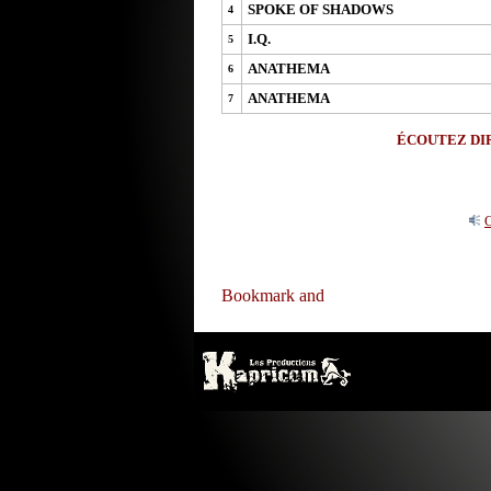
SPOKE OF SHADOWS
4
I.Q.
5
ANATHEMA
6
ANATHEMA
7
ÉCOUTEZ DIR
O