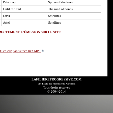
Pain map
Spoke of shadows
Until the end
The road of bones
Dusk
Satellites
Ariel
Satellites
ECTEMENT L'ÉMISSION SUR LE SITE
u en cliquant sur ce lien MP3
LAFILIEREPROGRESSIVE.COM
u
ne filiale des
Productions Kapricom
Tous droits réservés
© 2004-2014