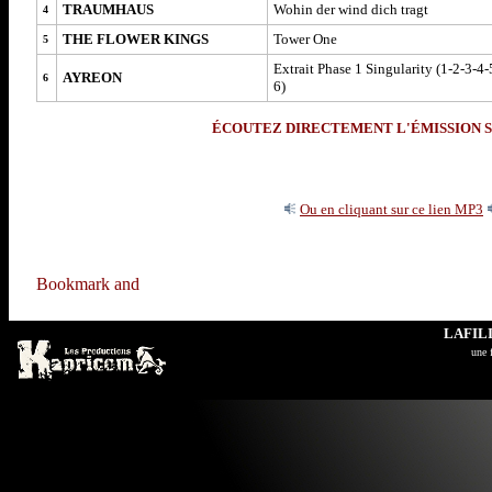
TRAUMHAUS
Wohin
der wind dich tragt
4
THE FLOWER KINGS
Tower
One
5
Extrait Phase 1 Singularity (1-2-3-4-
AYREON
6
6)
ÉCOUTEZ DIRECTEMENT L'ÉMISSION S
Ou en cliquant sur ce lien MP3
LAFIL
u
ne 