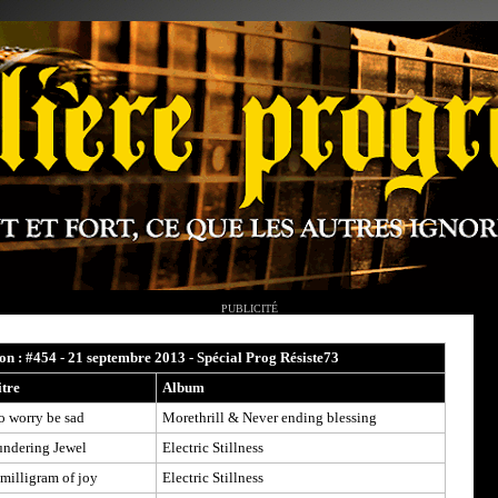
PUBLICITÉ
ion : #454 - 21 septembre 2013 - Spécial Prog Résiste73
itre
Album
o worry be sad
Morethrill & Never ending blessing
undering Jewel
Electric Stillness
milligram of joy
Electric Stillness