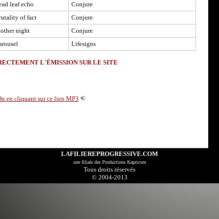
ead leaf echo
Conjure
utality of fact
Conjure
other night
Conjure
arousel
Lifesigns
ECTEMENT L'ÉMISSION SUR LE SITE
u en cliquant sur ce lien MP3
LAFILIEREPROGRESSIVE.COM
u
ne filiale des
Productions Kapricom
Tous droits réservés
© 2004-2013