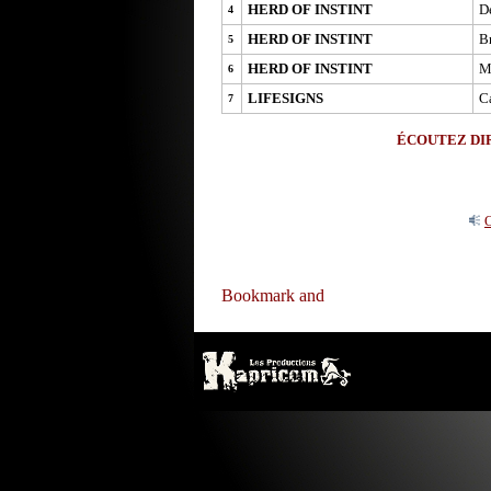
HERD OF INSTINT
D
4
HERD OF INSTINT
Br
5
HERD OF INSTINT
M
6
LIFESIGNS
C
7
ÉCOUTEZ DIR
O