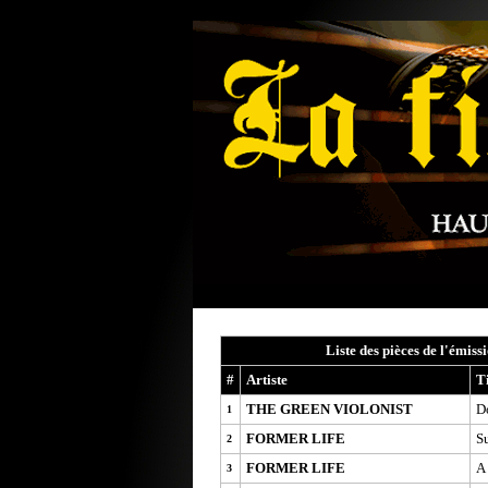
Liste des pièces de l'émiss
#
Artiste
T
THE GREEN VIOLONIST
D
1
FORMER LIFE
S
2
FORMER LIFE
A 
3