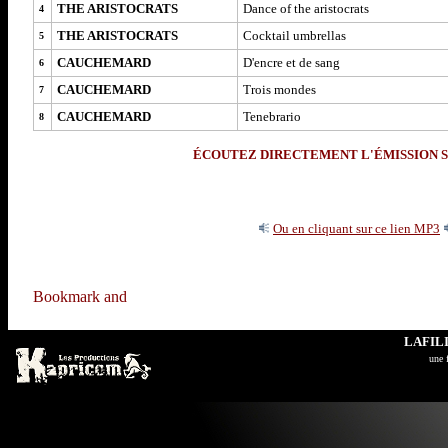
THE ARISTOCRATS
Dance of the aristocrats
4
THE ARISTOCRATS
Cocktail umbrellas
5
CAUCHEMARD
D'encre et de sang
6
CAUCHEMARD
Trois mondes
7
CAUCHEMARD
Tenebrario
8
ÉCOUTEZ DIRECTEMENT L'ÉMISSION S
Ou en cliquant sur ce lien MP3
LAFIL
u
ne 