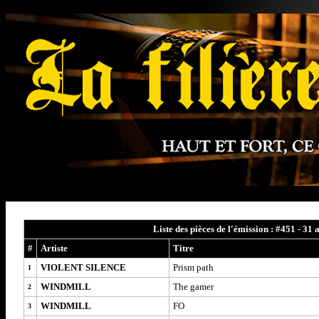
Liste des pièces de l'émission : #451 - 31
#
Artiste
Titre
VIOLENT SILENCE
Prism path
1
WINDMILL
The gamer
2
WINDMILL
FO
3