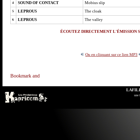
SOUND OF CONTACT
Mobius slip
4
LEPROUS
The cloak
5
LEPROUS
The valley
6
ÉCOUTEZ DIRECTEMENT L'ÉMISSION S
Ou en cliquant sur ce lien MP3
LAFIL
u
ne 