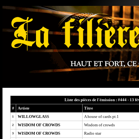
Liste des pièces de l'émission : #444 - 13 f
#
Artiste
Titre
WILLOWGLASS
A house of cards pt.1
1
WISDOM OF CROWDS
Wisdom of crowds
2
WISDOM OF CROWDS
Radio star
3