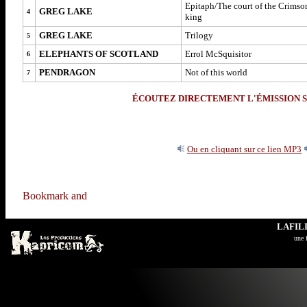
Epitaph/The court of the Crimso
GREG LAKE
4
king
GREG LAKE
Trilogy
5
ELEPHANTS OF SCOTLAND
Errol McSquisitor
6
PENDRAGON
Not of this world
7
ÉCOUTEZ DIRECTEMENT L'ÉMISSION S
Ou en cliquant sur ce lien MP3
LAFIL
u
ne 