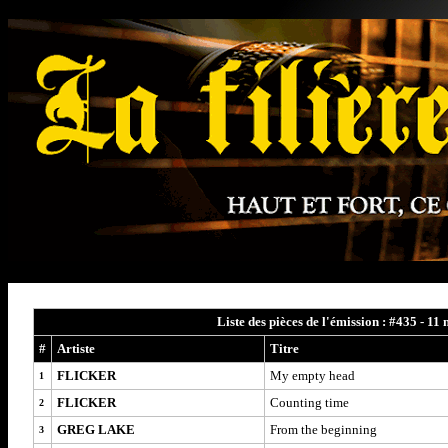
Liste des pièces de l'émission : #435 - 11
#
Artiste
Titre
FLICKER
My empty head
1
FLICKER
Counting time
2
GREG LAKE
From the beginning
3