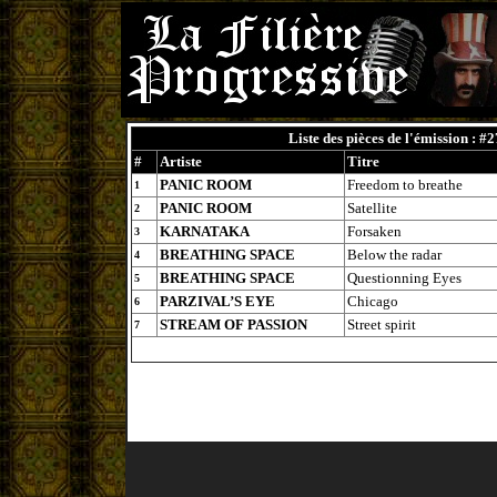
Liste des pièces de l'émission : #
#
Artiste
Titre
PANIC ROOM
Freedom to breathe
1
PANIC ROOM
Satellite
2
KARNATAKA
Forsaken
3
BREATHING SPACE
Below the radar
4
BREATHING SPACE
Questionning Eyes
5
PARZIVAL’S EYE
Chicago
6
STREAM OF PASSION
Street spirit
7