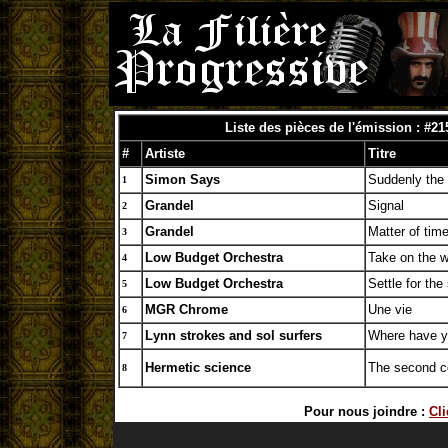
Liste des pièces de l'émission : #2
#
Artiste
Titre
Simon Says
Suddenly the 
1
Grandel
Signal
2
Grandel
Matter of tim
3
Low Budget Orchestra
Take on the w
4
Low Budget Orchestra
Settle for th
5
MGR Chrome
Une vie
6
Lynn strokes and sol surfers
Where have y
7
Hermetic science
The second 
8
Pour nous joindre :
Cli