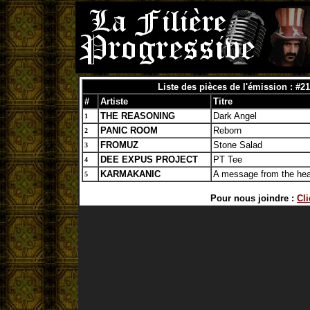
Liste des pièces de l'émission : #2
#
Artiste
Titre
THE REASONING
Dark Angel
1
PANIC ROOM
Reborn
2
FROMUZ
Stone Salad
3
DEE EXPUS PROJECT
PT Tee
4
KARMAKANIC
A message from the hea
5
Pour nous joindre :
Cli