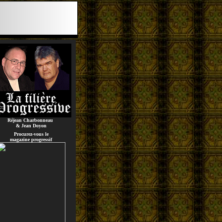
Réjean Charbonneau
& Jean Doyon
Procurez-vous le
magazine progressif