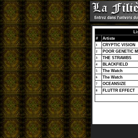
Li
#
Artiste
CRYPTIC VISION
1
POOR GENETIC M
2
THE STRAWBS
3
BLACKFIELD
4
The Watch
5
The Watch
6
OCEANSIZE
7
FLUTTR EFFECT
8