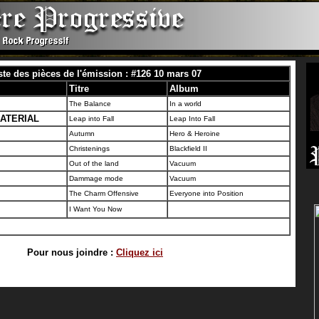
ste des pièces de l'émission : #126 10 mars 07
Titre
Album
The Balance
In a world
ATERIAL
Leap into Fall
Leap Into Fall
Autumn
Hero & Heroine
Christenings
Blackfield II
Out of the land
Vacuum
Dammage mode
Vacuum
The Charm Offensive
Everyone into Position
I Want You Now
Pour nous joindre :
Cliquez ici