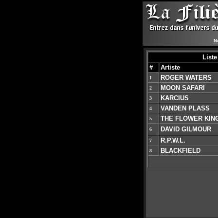
N
Liste
#
Artiste
ROGER WATERS
1
MOON SAFARI
2
KARCIUS
3
VANDEN PLASS
4
THE FLOWER KIN
5
DAVID GILMOUR
6
R.P.W.L.
7
BLACKFIELD
8