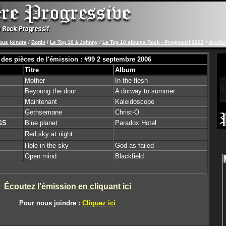
ous joindre
/
Bottin
/
Le Top 10 à Johnny
/
Le Top 10 albums Rock - Progressif 2003
/
Archiv
 des pièces de l'émission : #99 2 septembre 2006
Titre
Album
Mother
In the flesh
Beyoung the door
A dorway to summer
Maintenant
Kaleidoscope
Gethsemane
Christ-O
GS
Blue planet
Paradox Hotel
Red sky at night
Hole in the sky
God as failed
Open mind
Blackfield
Écoutez l'émission en cliquant ici
Pour nous joindre :
Cliquez ici