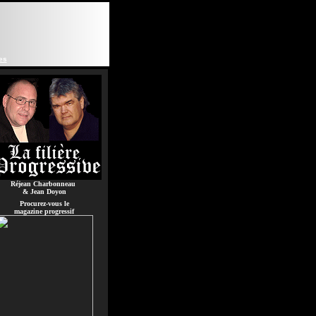
es
Réjean Charbonneau
& Jean Doyon
Procurez-vous le
magazine progressif