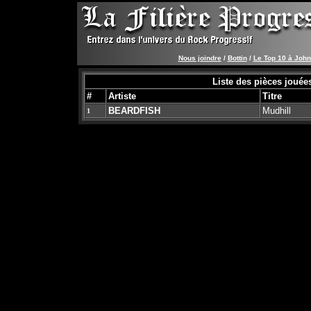
Nous joindre
/
Bottin
/
Le Top 10 à Joh
Liste des pièces jouées
#
Artiste
Titre
BEARDFISH
Mudhill
1