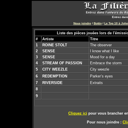
Entrez dans
Nous joindre
/
Bottin
/
Le Top 10 à Joh
Liste des pièces jouées lors de l'émissi
#
Artiste
Titre
1
ROINE STOLT
The observer
2
SENSE
I know what I like
3
SENSE
Mood for a day
4
STREAM OF PASSION
Embrace the storm
5
CITY WEEZLE
City weezle
6
REDEMPTION
Parker’s eyes
7
RIVERSIDE
Extraits
8
9
Cliquez ici
pour vous brancher en
Pour nous joindre :
Cli