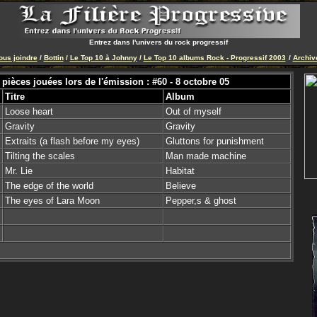
Entrez dans l'univers du rock progressif
ous joindre
/
Bottin
/
Le Top 10 à Johnny
/
Le Top 10 albums Rock - Progressif 2003
/
Archiv
 pièces jouées lors de l'émission : #60 - 8 octobre 05
Titre
Album
Loose heart
Out of myself
Gravity
Gravity
Extraits (a flash before my eyes)
Gluttons for punishment
Tilting the scales
Man made machine
Mr. Lie
Habitat
The edge of the world
Believe
The eyes of Lara Moon
Pepper,s & ghost