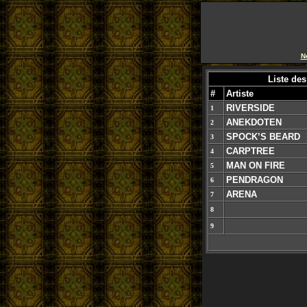
N
Liste des
#
Artiste
RIVERSIDE
1
ANEKDOTEN
2
SPOCK’S BEARD
3
CARPTREE
4
MAN ON FIRE
5
PENDRAGON
6
ARENA
7
8
9