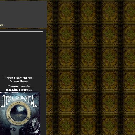
es
Réjean Charbonneau
& Jean Doyon
Procurez-vous le
magazine progressif