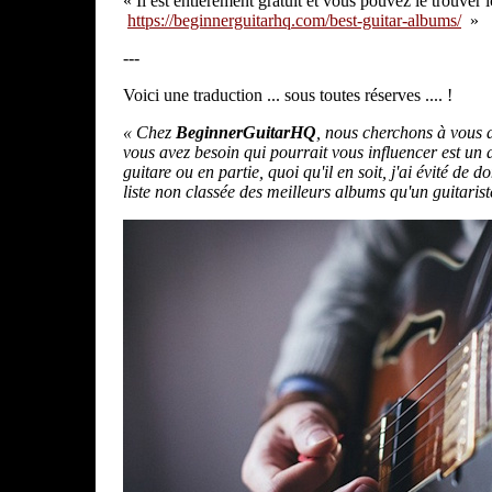
« Il est entièrement gratuit et vous pouvez le trouver i
https://beginnerguitarhq.com/best-guitar-albums/
»
---
Voici une traduction ... sous toutes réserves .... !
« Chez
BeginnerGuitarHQ
, nous cherchons à vous d
vous avez besoin qui pourrait vous influencer est un 
guitare ou en partie, quoi qu'il en soit, j'ai évité d
liste non classée des meilleurs albums qu'un guitarist