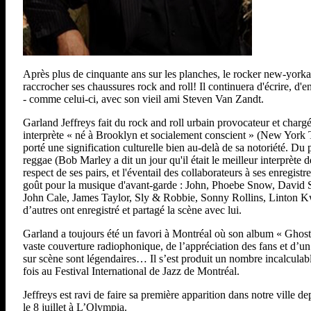
Après plus de cinquante ans sur les planches, le rocker new-yorka
raccrocher ses chaussures rock and roll! Il continuera d'écrire, d'
- comme celui-ci, avec son vieil ami Steven Van Zandt.
Garland Jeffreys fait du rock and roll urbain provocateur et charg
interprète « né à Brooklyn et socialement conscient » (New York Tim
porté une signification culturelle bien au-delà de sa notoriété. Du 
reggae (Bob Marley a dit un jour qu'il était le meilleur interprète
respect de ses pairs, et l'éventail des collaborateurs à ses enregis
goût pour la musique d'avant-garde : John, Phoebe Snow, David
John Cale, James Taylor, Sly & Robbie, Sonny Rollins, Linton K
d’autres ont enregistré et partagé la scène avec lui.
Garland a toujours été un favori à Montréal où son album « Ghost W
vaste couverture radiophonique, de l’appréciation des fans et d’u
sur scène sont légendaires… Il s’est produit un nombre incalculabl
fois au Festival International de Jazz de Montréal.
Jeffreys est ravi de faire sa première apparition dans notre ville d
le 8 juillet à L’Olympia.