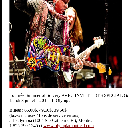
Tournée Summer of Sorcery AVEC INVITÉ TRÈS SPÉCIAL Garl
Lundi 8 juillet – 20 h à L’Olympia
Billets : 65,00$, 49,50$, 39,50$
(taxes incluses / frais de service en sus)
à L'Olympia (1004 Ste-Catherine E.), Montréal
1.855.790.1245 et
www.olympiamontreal.com