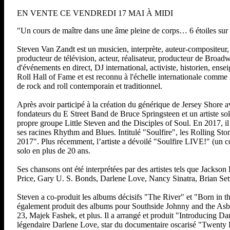
EN VENTE CE VENDREDI 17 MAI À MIDI
"Un cours de maître dans une âme pleine de corps… 6 étoiles sur
Steven Van Zandt est un musicien, interprète, auteur-compositeur,
producteur de télévision, acteur, réalisateur, producteur de Broad
d'événements en direct, DJ international, activiste, historien, 
Roll Hall of Fame et est reconnu à l'échelle internationale comme
de rock and roll contemporain et traditionnel.
Après avoir participé à la création du générique de Jersey Shore 
fondateurs du E Street Band de Bruce Springsteen et un artiste solo
propre groupe Little Steven and the Disciples of Soul. En 2017, il
ses racines Rhythm and Blues. Intitulé "Soulfire", les Rolling S
2017". Plus récemment, l’artiste a dévoilé "Soulfire LIVE!" (un co
solo en plus de 20 ans.
Ses chansons ont été interprétées par des artistes tels que Jack
Price, Gary U. S. Bonds, Darlene Love, Nancy Sinatra, Brian Set
Steven a co-produit les albums décisifs "The River" et "Born in th
également produit des albums pour Southside Johnny and the Asb
23, Majek Fashek, et plus. Il a arrangé et produit "Introducing Da
légendaire Darlene Love, star du documentaire oscarisé "Twenty