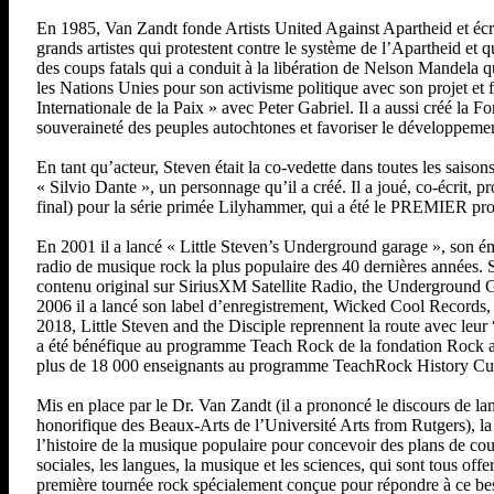
En 1985, Van Zandt fonde Artists United Against Apartheid et écr
grands artistes qui protestent contre le système de l’Apartheid e
des coups fatals qui a conduit à la libération de Nelson Mandela qu
les Nations Unies pour son activisme politique avec son projet et 
Internationale de la Paix » avec Peter Gabriel. Il a aussi créé la F
souveraineté des peuples autochtones et favoriser le développem
En tant qu’acteur, Steven était la co-vedette dans toutes les saiso
« Silvio Dante », un personnage qu’il a créé. Il a joué, co-écrit, pr
final) pour la série primée Lilyhammer, qui a été le PREMIER pr
En 2001 il a lancé « Little Steven’s Underground garage », son ém
radio de musique rock la plus populaire des 40 dernières années. S
contenu original sur SiriusXM Satellite Radio, the Underground
2006 il a lancé son label d’enregistrement, Wicked Cool Records, 
2018, Little Steven and the Disciple reprennent la route avec leur
a été bénéfique au programme Teach Rock de la fondation Rock and 
plus de 18 000 enseignants au programme TeachRock History Cu
Mis en place par le Dr. Van Zandt (il a prononcé le discours de l
honorifique des Beaux-Arts de l’Université Arts from Rutgers), la
l’histoire de la musique populaire pour concevoir des plans de cours
sociales, les langues, la musique et les sciences, qui sont tous of
première tournée rock spécialement conçue pour répondre à ce besoi