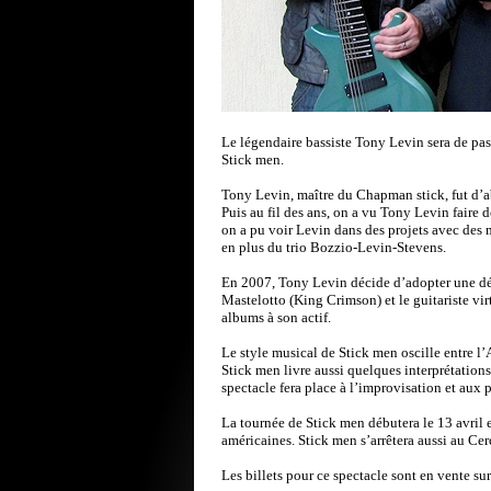
Le légendaire bassiste Tony Levin sera de pa
Stick men.
Tony Levin, maître du Chapman stick, fut d’a
Puis au fil des ans, on a vu Tony Levin faire 
on a pu voir Levin dans des projets avec de
en plus du trio Bozzio-Levin-Stevens.
En 2007, Tony Levin décide d’adopter une dé
Mastelotto (King Crimson) et le guitariste vi
albums à son actif.
Le style musical de Stick men oscille entre l’A
Stick men livre aussi quelques interprétation
spectacle fera place à l’improvisation et aux
La tournée de Stick men débutera le 13 avril 
américaines. Stick men s’arrêtera aussi au Cer
Les billets pour ce spectacle sont en vente su