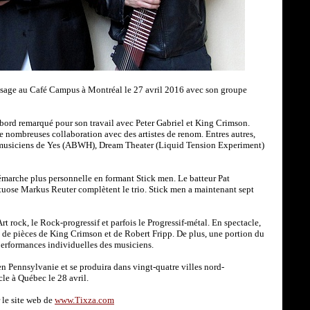
ssage au Café Campus à Montréal le 27 avril 2016 avec son groupe
bord remarqué pour son travail avec Peter Gabriel et King Crimson.
de nombreuses collaboration avec des artistes de renom. Entres autres,
s musiciens de Yes (ABWH), Dream Theater (Liquid Tension Experiment)
marche plus personnelle en formant Stick men. Le batteur Pat
rtuose Markus Reuter complètent le trio. Stick men a maintenant sept
rt rock, le Rock-progressif et parfois le Progressif-métal. En spectacle,
s de pièces de King Crimson et de Robert Fripp. De plus, une portion du
 performances individuelles des musiciens.
en Pennsylvanie et se produira dans vingt-quatre villes nord-
cle à Québec le 28 avril.
r le site web de
www.Tixza.com