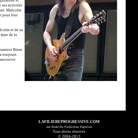
uitariste et
ses activités
anté. Malcolm
r pour leur
colm et de sa
faire de la
hanteur Brian
a toujours
 Vancouver
LAFILIEREPROGRESSIVE.COM
u
ne filiale des
Productions Kapricom
Tous droits réservés
© 2004-2013