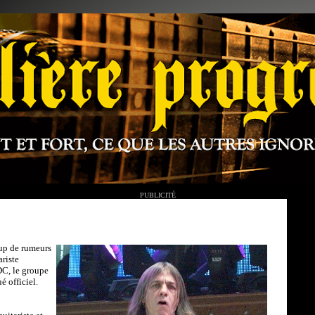
PUBLICITÉ
up de rumeurs
riste
C, le groupe
 officiel.