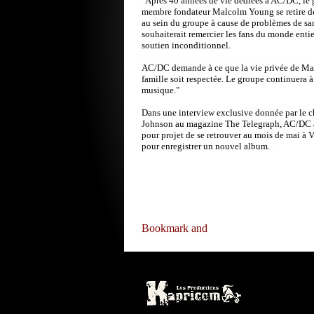
"Après 40 années de vie dédiées à AC/DC, le g
membre fondateur Malcolm Young se retire de 
au sein du groupe à cause de problèmes de s
souhaiterait remercier les fans du monde entie
soutien inconditionnel.
AC/DC demande à ce que la vie privée de Mal
famille soit respectée. Le groupe continuera à 
musique."
Dans une interview exclusive donnée par le c
Johnson au magazine The Telegraph, AC/DC 
pour projet de se retrouver au mois de mai à
pour enregistrer un nouvel album.