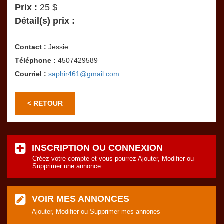
Prix :
25 $
Détail(s) prix :
Contact :
Jessie
Téléphone :
4507429589
Courriel :
saphir461@gmail.com
< RETOUR
INSCRIPTION OU CONNEXION
Créez votre compte et vous pourrez Ajouter, Modifier ou
Supprimer une annonce.
VOIR MES ANNONCES
Ajouter, Modifier ou Supprimer mes annones