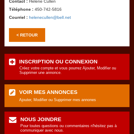
Contact :
Helene Cullen
Téléphone :
450-742-5816
Courriel :
helenecullen@bell.net
< RETOUR
INSCRIPTION OU CONNEXION
Créez votre compte et vous pourrez Ajouter, Modifier ou
Supprimer une annonce.
VOIR MES ANNONCES
Ajouter, Modifier ou Supprimer mes annones
NOUS JOINDRE
Pour toutes questions ou commentaires n'hésitez pas à
communiquer avec nous.