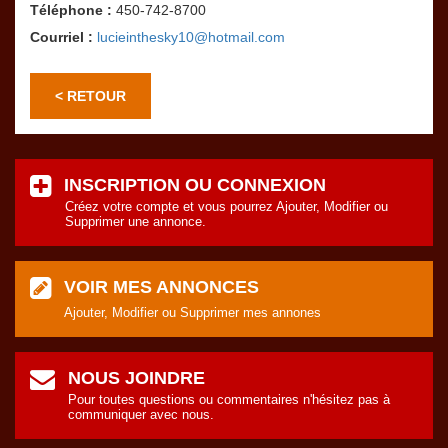
Téléphone :
450-742-8700
Courriel :
lucieinthesky10@hotmail.com
< RETOUR
INSCRIPTION OU CONNEXION
Créez votre compte et vous pourrez Ajouter, Modifier ou
Supprimer une annonce.
VOIR MES ANNONCES
Ajouter, Modifier ou Supprimer mes annones
NOUS JOINDRE
Pour toutes questions ou commentaires n'hésitez pas à
communiquer avec nous.