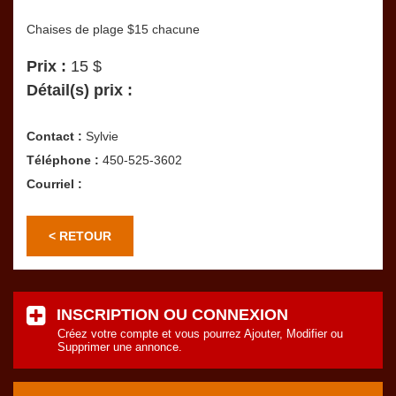
Chaises de plage $15 chacune
Prix :
15 $
Détail(s) prix :
Contact :
Sylvie
Téléphone :
450-525-3602
Courriel :
< RETOUR
INSCRIPTION OU CONNEXION
Créez votre compte et vous pourrez Ajouter, Modifier ou
Supprimer une annonce.