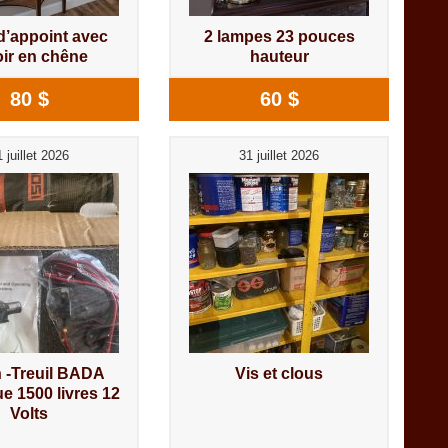
d’appoint avec
2 lampes 23 pouces
oir en chêne
hauteur
80 $
60 $
 juillet 2026
31 juillet 2026
 -Treuil BADA
Vis et clous
ue 1500 livres 12
Volts