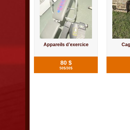
Appareils d’exercice
Cag
80 $
50$/30$