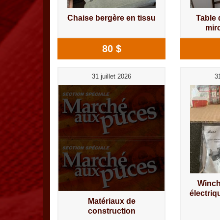
Chaise bergère en tissu
Table 
mir
80 $
31 juillet 2026
31
Winch
électriq
Matériaux de
construction