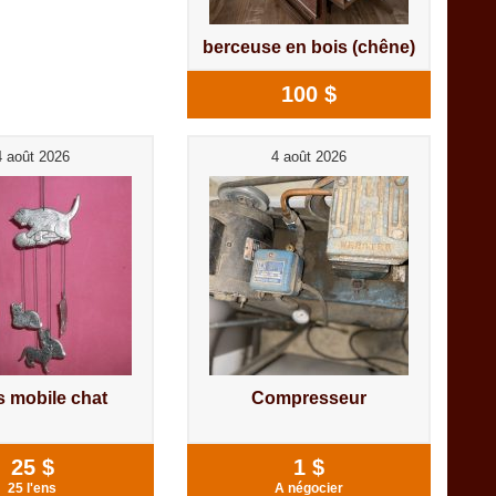
berceuse en bois (chêne)
100 $
4 août 2026
4 août 2026
is mobile chat
Compresseur
25 $
1 $
25 l'ens
A négocier