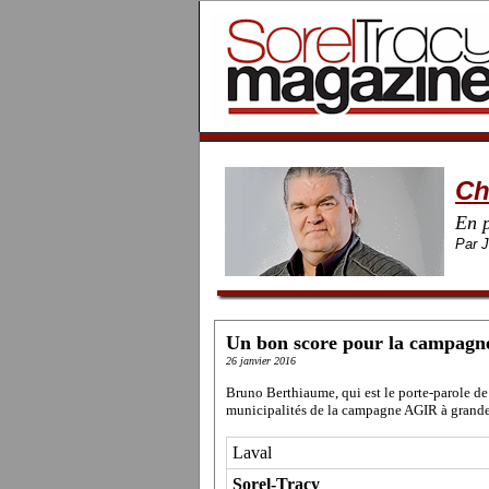
Ch
En p
Par 
Un bon score pour la camp
26 janvier 2016
Bruno Berthiaume, qui est le porte-parole 
municipalités de la campagne AGIR à grande 
Laval
Sorel-Tracy