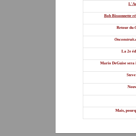
L'Au
Bob Bissonnette r
Retour du
Onconstruit.
La 2e éd
Mario DeGuise sera 
Steve
Nouve
Mais, pourq