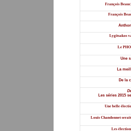
François Beauc
François Beau
Anthon
Lygitsakos v
Le PHOE
Une s
La meil
De la c
Dé
Les séries 2015 se
Une belle électi
Louis Chandonnet serait
Les élection