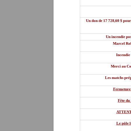
Un don de 17 728,60 $ pour
Un incendie po
Marcel Rob
Incendie
Merci au Con
Les matchs pré
Fermeture 
Fête du 
ATTENTI
Le pôle l