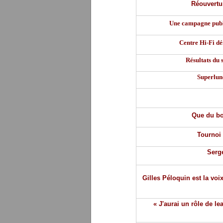
Réouvertu
Une campagne publi
Centre Hi-Fi d
Résultats du
Superlune
Que du bo
Tournoi 
Serge
Gilles Péloquin est la voi
« J'aurai un rôle de l