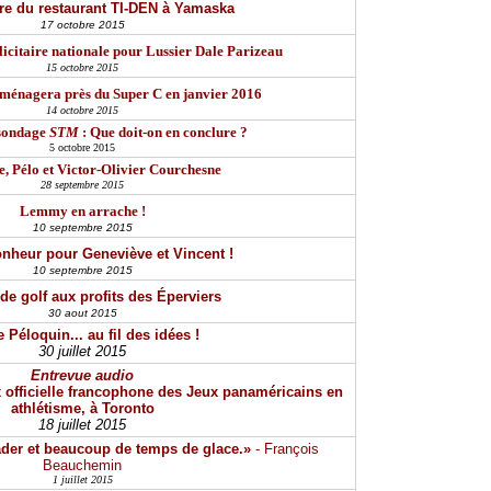
re du restaurant TI-DEN à Yamaska
17 octobre 2015
citaire nationale pour Lussier Dale Parizeau
15 octobre 2015
éménagera près du Super C en janvier 2016
14 octobre 2015
 sondage
STM
: Que doit-on en conclure ?
5 octobre 2015
, Pélo et Victor-Olivier Courchesne
28 septembre 2015
Lemmy en arrache !
10 septembre 2015
nheur pour Geneviève et Vincent !
10 septembre 2015
de golf aux profits des Éperviers
30 aout 2015
 Péloquin... au fil des idées !
30 juillet 2015
Entrevue audio
x officielle francophone des Jeux panaméricains en
athlétisme, à Toronto
18 juillet 2015
eader et beaucoup de temps de glace.»
- François
Beauchemin
1 juillet 2015