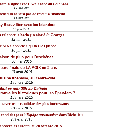
hemin signe avec l'Avalanche du Colorado
1 juillet 2015
chemin ne sera pas de retour à Anaheim
1 juillet 2015
y Beauvillier avec les Islanders
15 juin 2015
a relancer le hockey senior à St-Georges
12 juin 2015
NIX s'apprête à quitter le Québec
10 juin 2015
aison de plus pour Deschênes
30 mai 2015
leure finale de LA VOIX en 3 ans
13 avril 2015
uisine libanaise, au centre-ville
19 mars 2015
but ce soir 20h au Colisée
ront-elles historiques pour les Éperviers ?
13 mars 2015
on avec trois candidats des plus intéressants
10 mars 2015
 candidat pour l’
Équipe autonomiste
dans Richelieu
2 février 2015
s fédérales auront lieu en octobre 2015