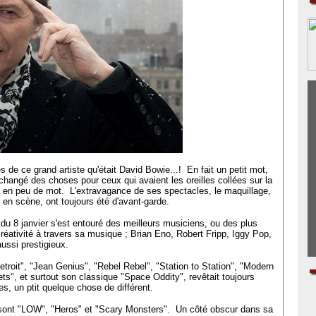
s de ce grand artiste qu'était David Bowie...! En fait un petit mot,
, changé des choses pour ceux qui avaient les oreilles collées sur la
ça en peu de mot. L'extravagance de ses spectacles, le maquillage,
 en scène, ont toujours été d'avant-garde.
 du 8 janvier s'est entouré des meilleurs musiciens, ou des plus
créativité à travers sa musique ; Brian Eno, Robert Fripp, Iggy Pop,
aussi prestigieux.
etroit", "Jean Genius", "Rebel Rebel", "Station to Station", "Modern
ts", et surtout son classique "Space Oddity", revêtait toujours
s, un ptit quelque chose de différent.
sont "LOW", "Heros" et "Scary Monsters". Un côté obscur dans sa