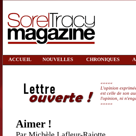
ACCUEIL
NOUVELLES
CHRONIQUES
A
«««««
L'opinion exprimée
est celle de son au
l'opinion, ni n'
»»»»»
Aimer !
Par Michèle Lafleur-Rajotte