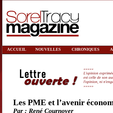
ACCUEIL
NOUVELLES
CHRONIQUES
A
«««««
L'opinion exprimée
est celle de son au
l'opinion, ni n'
»»»»»
Les PME et l’avenir économ
Par : René Cournoyer