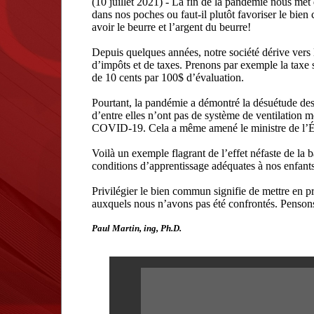
(10 juillet 2021) - La fin de la pandémie nous met
dans nos poches ou faut-il plutôt favoriser le bien
avoir le beurre et l’argent du beurre!
Depuis quelques années, notre société dérive vers l
d’impôts et de taxes. Prenons par exemple la taxe
de 10 cents par 100$ d’évaluation.
Pourtant, la pandémie a démontré la désuétude des b
d’entre elles n’ont pas de système de ventilation 
COVID-19. Cela a même amené le ministre de l’Éduca
Voilà un exemple flagrant de l’effet néfaste de la 
conditions d’apprentissage adéquates à nos enfants 
Privilégier le bien commun signifie de mettre en pr
auxquels nous n’avons pas été confrontés. Penson
Paul Martin, ing, Ph.D.