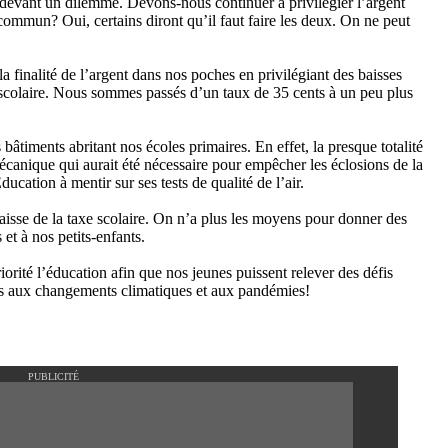
 devant un dilemme. Devons-nous continuer à privilégier l’argent
 commun? Oui, certains diront qu’il faut faire les deux. On ne peut
a finalité de l’argent dans nos poches en privilégiant des baisses
 scolaire. Nous sommes passés d’un taux de 35 cents à un peu plus
âtiments abritant nos écoles primaires. En effet, la presque totalité
mécanique qui aurait été nécessaire pour empêcher les éclosions de la
tion à mentir sur ses tests de qualité de l’air.
baisse de la taxe scolaire. On n’a plus les moyens pour donner des
et à nos petits-enfants.
iorité l’éducation afin que nos jeunes puissent relever des défis
s aux changements climatiques et aux pandémies!
PUBLICITÉ