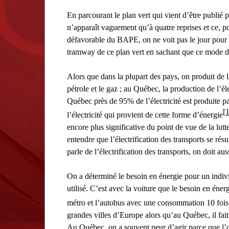
En parcourant le plan vert qui vient d’être publi
n’apparaît vaguement qu’à quatre reprises et ce, po
défavorable du BAPE, on ne voit pas le jour pour la
tramway de ce plan vert en sachant que ce mode de 
Alors que dans la plupart des pays, on produit de l’é
pétrole et le gaz ; au Québec, la production de l’é
Québec près de 95% de l’électricité est produite p
[1
l’électricité qui provient de cette forme d’énergie
encore plus significative du point de vue de la lut
entendre que l’électrification des transports se ré
parle de l’électrification des transports, on doit auss
On a déterminé le besoin en énergie pour un indivi
utilisé. C’est avec la voiture que le besoin en éne
métro et l’autobus avec une consommation 10 fois
grandes villes d’Europe alors qu’au Québec, il fai
Au Québec, on a souvent peur d’agir parce que l’on