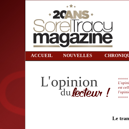
ACCUEIL
NOUVELLES
CHRONIQ
«««««
L'opin
est cel
l'opin
»»»»»
Le tram