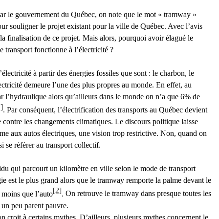
é par le gouvernement du Québec, on note que le mot « tramway »
ur souligner le projet existant pour la ville de Québec. Avec l’avis
 finalisation de ce projet. Mais alors, pourquoi avoir élagué le
transport fonctionne à l’électricité ?
lectricité à partir des énergies fossiles que sont : le charbon, le
lectricité demeure l’une des plus propres au monde. En effet, au
ar l’hydraulique alors qu’ailleurs dans le monde on n’a que 6% de
]
. Par conséquent, l’électrification des transports au Québec devient
te contre les changements climatiques. Le discours politique laisse
sume aux autos électriques, une vision trop restrictive. Non, quand on
i se référer au transport collectif.
du qui parcourt un kilomètre en ville selon le mode de transport
rgie est le plus grand alors que le tramway remporte la palme devant le
[2]
 moins que l’auto
.
On retrouve le tramway dans presque toutes les
t un peu parent pauvre.
 croit à certains mythes. D’ailleurs, plusieurs mythes concernent le